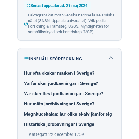
Senast uppdaterad: 29 maj 2026
Faktagranskat mot Svenska nationella seismiska
nätet (SNSN, Uppsala universitet), Wikipedia,
Forskning & Framsteg, USGS, Myndigheten för
samhällsskydd och beredskap (MSB)
INNEHÅLLSFÖRTECKNING
Hur ofta skakar marken i Sverige?
Varför
Sveri
Varför sker jordbävningar i Sverige?
Var sk
Var sker flest jordbävningar i Sverige?
Vad ä
Hur mäts jordbävningar i Sverige?
Vem r
Magnitudskalan: hur olika skalv jämför sig
Är sv
Historiska jordbävningar i Sverige
Kan m
Kattegatt 22 december 1759
Samman