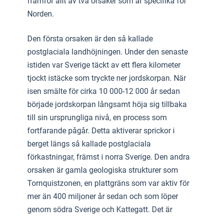
framför allt av två orsaker som är specifika för
Norden.
Den första orsaken är den så kallade
postglaciala landhöjningen. Under den senaste
istiden var Sverige täckt av ett flera kilometer
tjockt istäcke som tryckte ner jordskorpan. När
isen smälte för cirka 10 000-12 000 år sedan
började jordskorpan långsamt höja sig tillbaka
till sin ursprungliga nivå, en process som
fortfarande pågår. Detta aktiverar sprickor i
berget längs så kallade postglaciala
förkastningar, främst i norra Sverige. Den andra
orsaken är gamla geologiska strukturer som
Tornquistzonen, en plattgräns som var aktiv för
mer än 400 miljoner år sedan och som löper
genom södra Sverige och Kattegatt. Det är