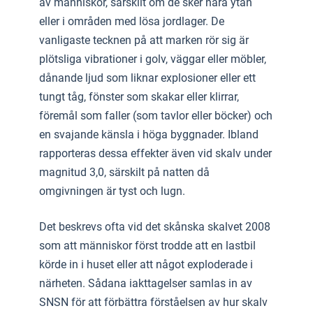
av människor, särskilt om de sker nära ytan
eller i områden med lösa jordlager. De
vanligaste tecknen på att marken rör sig är
plötsliga vibrationer i golv, väggar eller möbler,
dånande ljud som liknar explosioner eller ett
tungt tåg, fönster som skakar eller klirrar,
föremål som faller (som tavlor eller böcker) och
en svajande känsla i höga byggnader. Ibland
rapporteras dessa effekter även vid skalv under
magnitud 3,0, särskilt på natten då
omgivningen är tyst och lugn.
Det beskrevs ofta vid det skånska skalvet 2008
som att människor först trodde att en lastbil
körde in i huset eller att något exploderade i
närheten. Sådana iakttagelser samlas in av
SNSN för att förbättra förståelsen av hur skalv