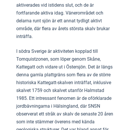
aktiverades vid istidens slut, och de är
fortfarande aktiva idag. Vänerområdet och
delarna runt sjön är ett annat tydligt aktivt
område, där flera av årets största skalv brukar
inträffa.
I södra Sverige är aktiviteten kopplad till
Tornquistzonen, som löper genom Skåne,
Kattegatt och vidare ut i Östersjön. Det är längs
denna gamla plattgräns som flera av de större
historiska Kattegatt-skalven inträffat, inklusive
skalvet 1759 och skalvet utanför Halmstad
1985. Ett intressant fenomen är de oförklarade
jordbävningarna i Hälsingland, där SNSN
observerat ett stråk av skalv de senaste 20 åren
som inte stämmer överens med kända
geologiska strukturer. Det var bland annat för