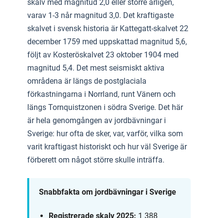
skalv med magnitud 2,0 eller större årligen,
varav 1-3 når magnitud 3,0. Det kraftigaste
skalvet i svensk historia är Kattegatt-skalvet 22
december 1759 med uppskattad magnitud 5,6,
följt av Kosteröskalvet 23 oktober 1904 med
magnitud 5,4. Det mest seismiskt aktiva
områdena är längs de postglaciala
förkastningarna i Norrland, runt Vänern och
längs Tornquistzonen i södra Sverige. Det här
är hela genomgången av jordbävningar i
Sverige: hur ofta de sker, var, varför, vilka som
varit kraftigast historiskt och hur väl Sverige är
förberett om något större skulle inträffa.
Snabbfakta om jordbävningar i Sverige
Registrerade skalv 2025:
1 388