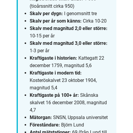
(tioårssnitt cirka 950)
Skalv per dygn:
I genomsnitt tre
Skalv per år som känns:
Cirka 10-20
Skalv med magnitud 2,0 eller större:
10-15 per år
Skalv med magnitud 3,0 eller större:
1-3 per år
Kraftigaste i historien:
Kattegatt 22
december 1759, magnitud 5,6
Kraftigaste i modern tid:
Kosteröskalvet 23 oktober 1904,
magnitud 5,4
Kraftigaste på 100+ år:
Skånska
skalvet 16 december 2008, magnitud
4,7
Mätorgan:
SNSN, Uppsala universitet
Föreståndare:
Björn Lund
Antal mätstationer:
69 (från Lund till