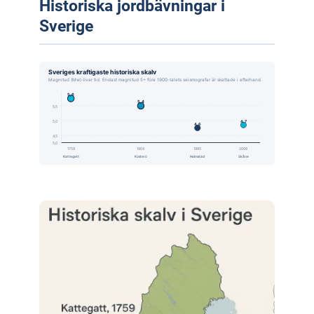
Historiska jordbävningar i
Sverige
Sveriges kraftigaste historiska skalv
Magnitud (Mw) över tid. Endast magnitud 5+ före 1900-talets seismografer är skattade i efterhand.
5,6
5,4
5,5
5,0
4,7
4,6
4,5
5,0
1759
1904
1985
2008
Kattegatt
Kosterö
Halmstad
Skåne