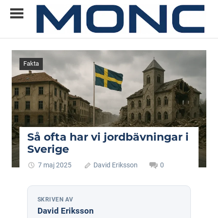
Skip
to
content
Allt
MONC
du
vill
Fakta
veta
om
ny
teknik
Så ofta har vi jordbävningar i
Sverige
7 maj 2025
David Eriksson
0
SKRIVEN AV
David Eriksson