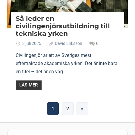
Så leder en
civilingenjörsutbildning till
tekniska yrken
3 juli 2025
David Eriksson
0
Civilingenjör är ett av Sveriges mest
eftertraktade akademiska yrken. Det är inte bara
en titel – det är en väg
LÄS MER
Sidonumrering
Next
1
2
»
Posts
för
inlägg