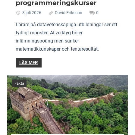
programmeringskurser
8 juli 2026
David Eriksson
0
Lärare på datavetenskapliga utbildningar ser ett
tydligt mönster: AI-verktyg höjer
inlämningspoäng men sänker
matematikkunskaper och tentaresultat.
LÄS MER
Fakta