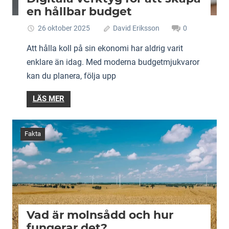
en hållbar budget
26 oktober 2025
David Eriksson
0
Att hålla koll på sin ekonomi har aldrig varit
enklare än idag. Med moderna budgetmjukvaror
kan du planera, följa upp
LÄS MER
Fakta
Vad är molnsådd och hur
fungerar det?