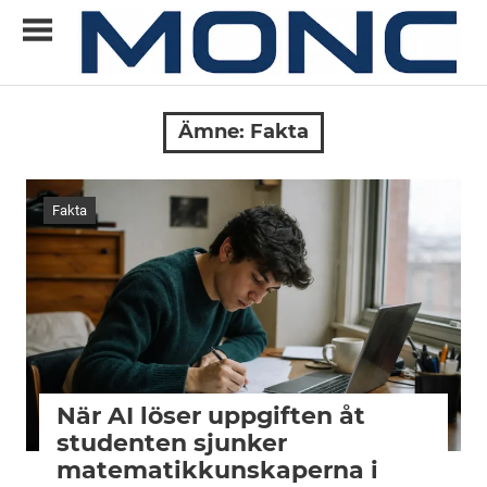
Skip
to
content
Allt
MONC
du
Ämne:
Fakta
vill
veta
om
Fakta
ny
teknik
När AI löser uppgiften åt
studenten sjunker
matematikkunskaperna i