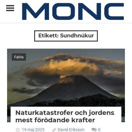
Skip
to
content
Allt
MONC
du
Etikett:
Sundhnúkur
vill
veta
om
Fakta
ny
teknik
Naturkatastrofer och jordens
mest förödande krafter
19 maj 2025
David Eriksson
0