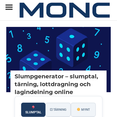
Skip
to
content
Allt
MONC
du
vill
veta
om
ny
teknik
Slumpgenerator – slumptal,
tärning, lottdragning och
lagindelning online
⚀ TÄRNING
MYNT
SLUMPTAL