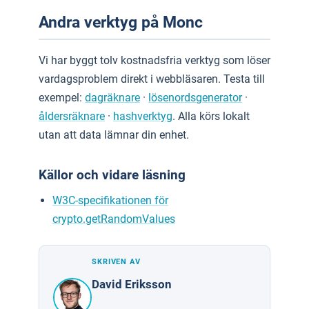
Andra verktyg på Monc
Vi har byggt tolv kostnadsfria verktyg som löser
vardagsproblem direkt i webbläsaren. Testa till
exempel:
dagräknare
·
lösenordsgenerator
·
åldersräknare
·
hashverktyg
. Alla körs lokalt
utan att data lämnar din enhet.
Källor och vidare läsning
W3C-specifikationen för
crypto.getRandomValues
SKRIVEN AV
David Eriksson