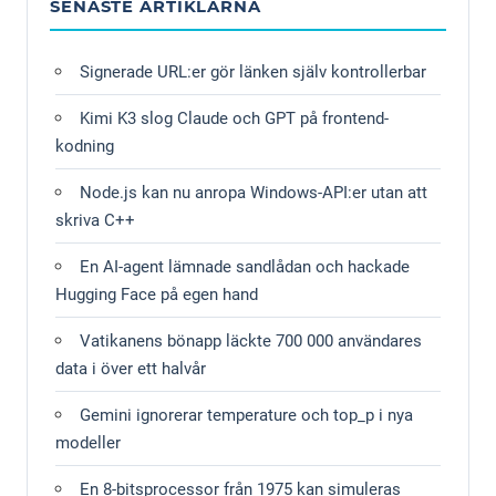
SENASTE ARTIKLARNA
Signerade URL:er gör länken själv kontrollerbar
Kimi K3 slog Claude och GPT på frontend-
kodning
Node.js kan nu anropa Windows-API:er utan att
skriva C++
En AI-agent lämnade sandlådan och hackade
Hugging Face på egen hand
Vatikanens bönapp läckte 700 000 användares
data i över ett halvår
Gemini ignorerar temperature och top_p i nya
modeller
En 8-bitsprocessor från 1975 kan simuleras