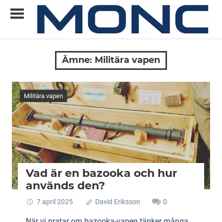
Skip
to
content
Allt
MONC
du
Ämne:
Militära vapen
vill
veta
om
Militära vapen
ny
teknik
Vad är en bazooka och hur
används den?
7 april 2025
David Eriksson
0
När vi pratar om bazooka-vapen tänker många