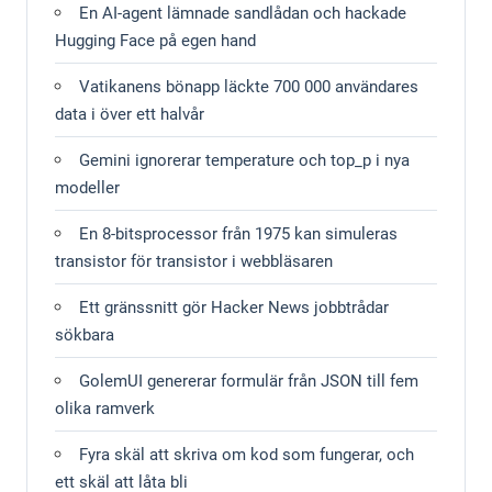
En AI-agent lämnade sandlådan och hackade
Hugging Face på egen hand
Vatikanens bönapp läckte 700 000 användares
data i över ett halvår
Gemini ignorerar temperature och top_p i nya
modeller
En 8-bitsprocessor från 1975 kan simuleras
transistor för transistor i webbläsaren
Ett gränssnitt gör Hacker News jobbtrådar
sökbara
GolemUI genererar formulär från JSON till fem
olika ramverk
Fyra skäl att skriva om kod som fungerar, och
ett skäl att låta bli