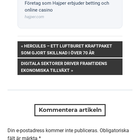
Företag som Hajper erbjuder betting och
online casino
hajper.com
Inläggsnavigering
PREVIOUS
HERCULES – ETT LUFTBURET KRAFTPAKET
POST:
SOM GJORT SKILLNAD I ÖVER 70 ÅR
NEXT
DIGITALA SEKTORER DRIVER FRAMTIDENS
POST:
EKONOMISKA TILLVÄXT
Kommentera artikeln
Din e-postadress kommer inte publiceras.
Obligatoriska
fält är märkta
*