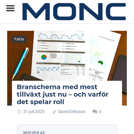
Skip
to
content
Allt
MONC
du
vill
Fakta
veta
om
ny
teknik
Branscherna med mest
tillväxt just nu – och varför
det spelar roll
31 juli 2025
David Eriksson
0
SKRIVEN AV