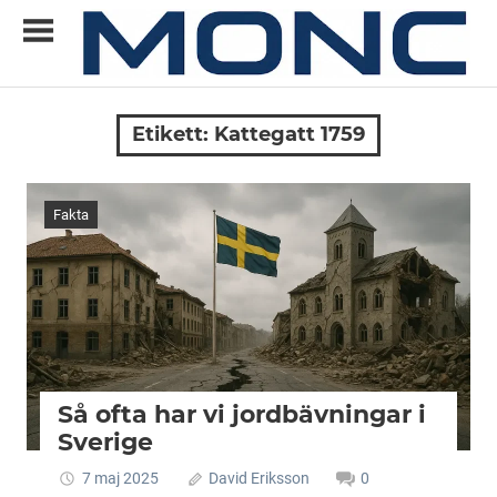
Skip
to
content
Allt
MONC
du
Etikett:
Kattegatt 1759
vill
veta
om
Fakta
ny
teknik
Så ofta har vi jordbävningar i
Sverige
7 maj 2025
David Eriksson
0