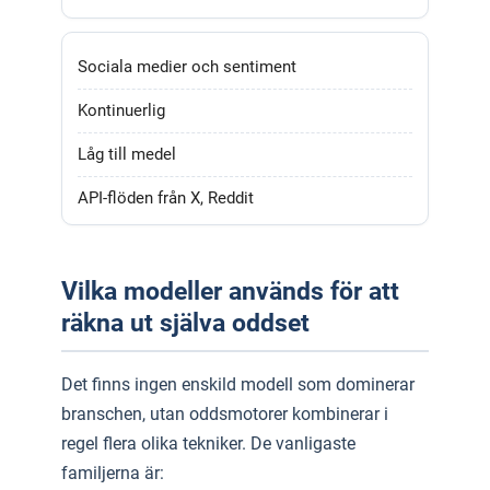
Sociala medier och sentiment
Kontinuerlig
Låg till medel
API-flöden från X, Reddit
Vilka modeller används för att
räkna ut själva oddset
Det finns ingen enskild modell som dominerar
branschen, utan oddsmotorer kombinerar i
regel flera olika tekniker. De vanligaste
familjerna är: