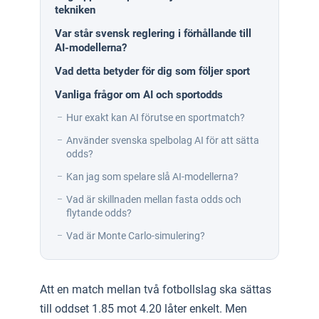
tekniken
Var står svensk reglering i förhållande till
AI-modellerna?
Vad detta betyder för dig som följer sport
Vanliga frågor om AI och sportodds
Hur exakt kan AI förutse en sportmatch?
Använder svenska spelbolag AI för att sätta
odds?
Kan jag som spelare slå AI-modellerna?
Vad är skillnaden mellan fasta odds och
flytande odds?
Vad är Monte Carlo-simulering?
Att en match mellan två fotbollslag ska sättas
till oddset 1.85 mot 4.20 låter enkelt. Men