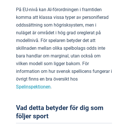
På EU-nivå kan AI-förordningen i framtiden
komma att klassa vissa typer av personifierad
oddssättning som högrisksystem, men i
nuläget är området i hög grad oreglerat på
modellnivå. För spelaren betyder det att
skillnaden mellan olika spelbolags odds inte
bara handlar om marginal, utan också om
vilken modell som ligger bakom. För
information om hur svensk spellicens fungerar i
övrigt finns en bra översikt hos
Spelinspektionen
.
Vad detta betyder för dig som
följer sport