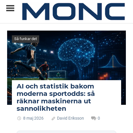
Skip
to
content
Allt
MONC
du
vill
Så funkar det
veta
om
ny
teknik
AI och statistik bakom
moderna sportodds: så
räknar maskinerna ut
sannolikheten
8 maj 2026
David Eriksson
0