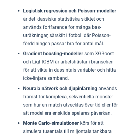
Logistisk regression och Poisson-modeller
är det klassiska statistiska skiktet och
används fortfarande för många bas-
uträkningar, särskilt i fotboll där Poisson-
fördelningen passar bra för antal mål.
Gradient boosting-modeller
som XGBoost
och LightGBM är arbetshästar i branschen
för att vikta in dussintals variabler och hitta
icke-linjära samband.
Neurala nätverk och djupinlärning
används
främst för komplexa, sekventiella mönster
som hur en match utvecklas över tid eller för
att modellera enskilda spelares påverkan.
Monte Carlo-simulationer
körs för att
simulera tusentals till miljontals tänkbara