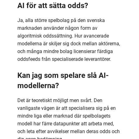
AI för att sätta odds?
Ja, alla större spelbolag på den svenska
marknaden använder någon form av
algoritmisk oddssättning. Hur avancerade
modellerna är skiljer sig dock mellan aktörerna,
och många mindre bolag licensierar färdiga
oddsfeeds från specialiserade leverantörer.
Kan jag som spelare slå AI-
modellerna?
Det är teoretiskt möjligt men svårt. Den
vanligaste vägen är att specialisera sig på en
mindre liga eller marknad där spelbolagets
modell har färre datapunkter att arbeta med,
och leta efter avvikelser mellan deras odds och