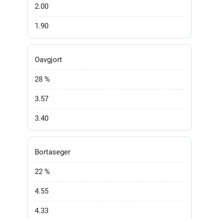
2.00
1.90
Oavgjort
28 %
3.57
3.40
Bortaseger
22 %
4.55
4.33