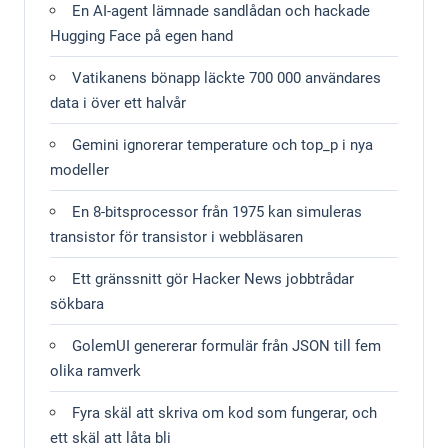
En AI-agent lämnade sandlådan och hackade
Hugging Face på egen hand
Vatikanens bönapp läckte 700 000 användares
data i över ett halvår
Gemini ignorerar temperature och top_p i nya
modeller
En 8-bitsprocessor från 1975 kan simuleras
transistor för transistor i webbläsaren
Ett gränssnitt gör Hacker News jobbtrådar
sökbara
GolemUI genererar formulär från JSON till fem
olika ramverk
Fyra skäl att skriva om kod som fungerar, och
ett skäl att låta bli