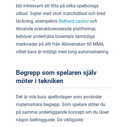
blir intressant att titta på olika spelbolags
utbud. Sajter med stort matchutbud och bred
täckning, exempelvis
Bethard casino
och
liknande svensklicensierade plattformar,
behöver underhålla tusentals samtidiga
marknader på allt från Allsvenskan till MMA,
vilket bara är möjligt med tung automatisering.
Begrepp som spelaren själv
möter i tekniken
Det är inte bara spelbolagen som använder
matematiska begrepp. Som spelare stöter du
på samma underliggande koncept om du läser
någon bettingguide. De viktigaste: