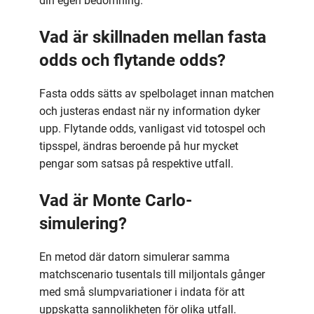
din egen bedömning.
Vad är skillnaden mellan fasta
odds och flytande odds?
Fasta odds sätts av spelbolaget innan matchen
och justeras endast när ny information dyker
upp. Flytande odds, vanligast vid totospel och
tipsspel, ändras beroende på hur mycket
pengar som satsas på respektive utfall.
Vad är Monte Carlo-
simulering?
En metod där datorn simulerar samma
matchscenario tusentals till miljontals gånger
med små slumpvariationer i indata för att
uppskatta sannolikheten för olika utfall.