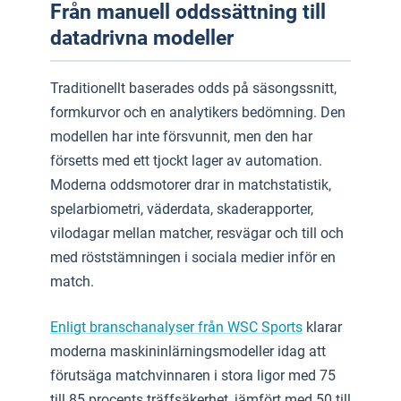
Från manuell oddssättning till
datadrivna modeller
Traditionellt baserades odds på säsongssnitt,
formkurvor och en analytikers bedömning. Den
modellen har inte försvunnit, men den har
försetts med ett tjockt lager av automation.
Moderna oddsmotorer drar in matchstatistik,
spelarbiometri, väderdata, skaderapporter,
vilodagar mellan matcher, resvägar och till och
med röststämningen i sociala medier inför en
match.
Enligt branschanalyser från WSC Sports
klarar
moderna maskininlärningsmodeller idag att
förutsäga matchvinnaren i stora ligor med 75
till 85 procents träffsäkerhet, jämfört med 50 till