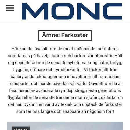
Skip
to
content
Allt
MONC
du
Ämne:
Farkoster
vill
veta
Här kan du läsa allt om de mest spännande farkosterna
om
som färdas på havet, i luften och bortom vår atmosfär. Håll
ny
dig uppdaterad om de senaste nyheterna kring båtar, fartyg,
teknik
flygplan, drönare och rymdfarkoster. Vi täcker allt från
banbrytande teknologier och innovationer till framtidens
transporter och hur de påverkar vår värld. Oavsett om du är
fascinerad av avancerade rymduppdrag, nästa generations
flygplan eller de senaste trenderna inom sjöfart, så hittar du
det här. Dyk in i en värld av teknik och upptäck de farkoster
som tar oss längre och snabbare än någonsin förr!