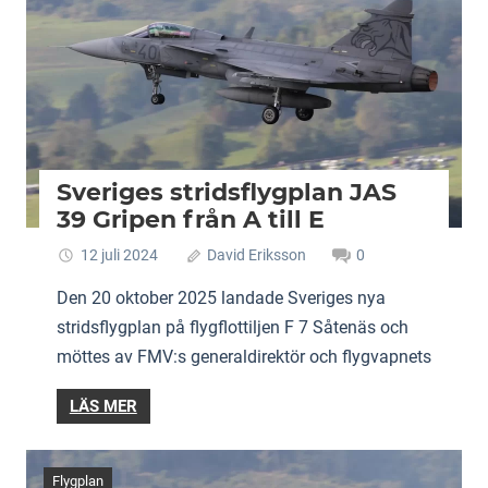
Sveriges stridsflygplan JAS
39 Gripen från A till E
12 juli 2024
David Eriksson
0
Den 20 oktober 2025 landade Sveriges nya
stridsflygplan på flygflottiljen F 7 Såtenäs och
möttes av FMV:s generaldirektör och flygvapnets
LÄS MER
Flygplan