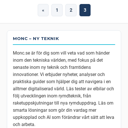
Sidonumrering
Previous
«
1
2
3
Posts
för
inlägg
MONC – NY TEKNIK
Monc.se är för dig som vill veta vad som händer
inom den tekniska världen, med fokus på det
senaste inom ny teknik och framtidens
innovationer. Vi erbjuder nyheter, analyser och
praktiska guider som hjälper dig att navigera i en
alltmer digitaliserad värld. Läs tester av elbilar och
följ utvecklingen inom rymdteknik, från
raketuppskjutningar till nya rymduppdrag. Läs om
smarta lösningar som gör din vardag mer
uppkopplad och AI som förändrar vårt sätt att leva
och arbeta.