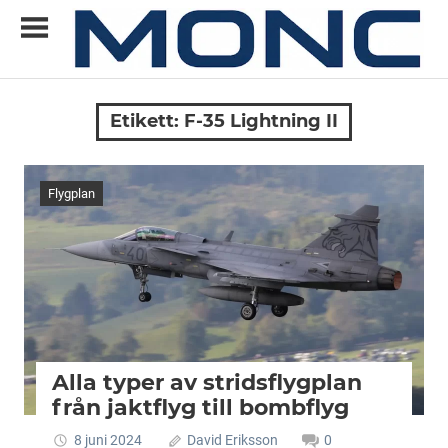
Skip
to
content
Allt
MONC
du
Etikett:
F-35 Lightning II
vill
veta
om
Flygplan
ny
teknik
Alla typer av stridsflygplan
från jaktflyg till bombflyg
8 juni 2024
David Eriksson
0