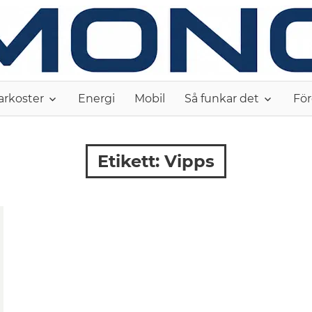
arkoster
Energi
Mobil
Så funkar det
För
Etikett:
Vipps