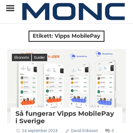
Skip
to
content
Allt
MONC
du
Etikett:
Vipps MobilePay
vill
veta
om
Ekonomi
Guider
ny
teknik
Så fungerar Vipps MobilePay
i Sverige
24 september 2024
David Eriksson
0