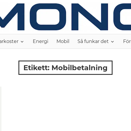
arkoster
Energi
Mobil
Så funkar det
För
Etikett:
Mobilbetalning