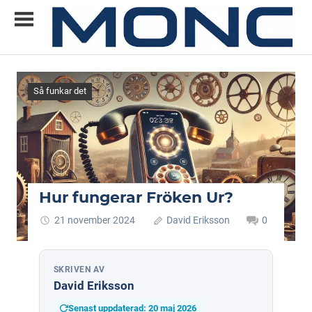
Skip
to
content
Allt
MONC
du
vill
Så funkar det
veta
om
ny
teknik
Hur fungerar Fröken Ur?
21 november 2024
David Eriksson
0
SKRIVEN AV
David Eriksson
Senast uppdaterad: 20 maj 2026