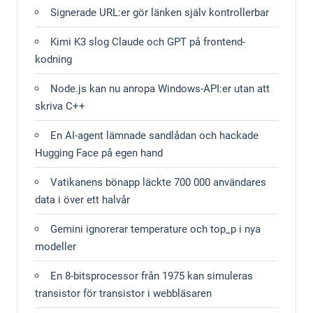
Signerade URL:er gör länken själv kontrollerbar
Kimi K3 slog Claude och GPT på frontend-
kodning
Node.js kan nu anropa Windows-API:er utan att
skriva C++
En AI-agent lämnade sandlådan och hackade
Hugging Face på egen hand
Vatikanens bönapp läckte 700 000 användares
data i över ett halvår
Gemini ignorerar temperature och top_p i nya
modeller
En 8-bitsprocessor från 1975 kan simuleras
transistor för transistor i webbläsaren