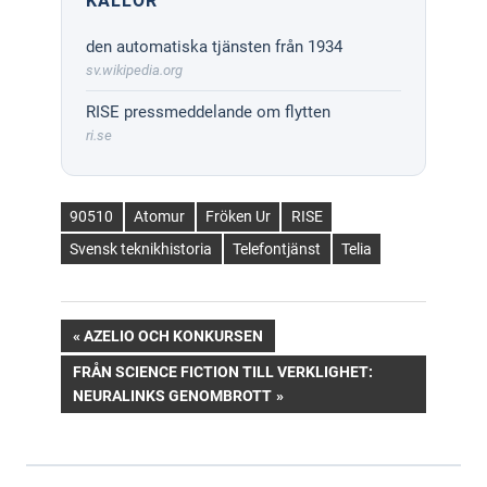
KÄLLOR
den automatiska tjänsten från 1934
sv.wikipedia.org
RISE pressmeddelande om flytten
ri.se
90510
Atomur
Fröken Ur
RISE
Svensk teknikhistoria
Telefontjänst
Telia
Inläggsnavigering
PREVIOUS
AZELIO OCH KONKURSEN
POST:
NEXT
FRÅN SCIENCE FICTION TILL VERKLIGHET:
POST:
NEURALINKS GENOMBROTT