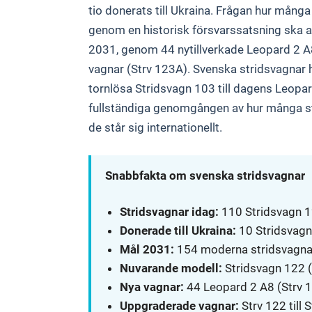
tio donerats till Ukraina. Frågan hur många
genom en historisk försvarssatsning ska an
2031, genom 44 nytillverkade Leopard 2 A8
vagnar (Strv 123A). Svenska stridsvagnar ha
tornlösa Stridsvagn 103 till dagens Leopa
fullständiga genomgången av hur många str
de står sig internationellt.
Snabbfakta om svenska stridsvagnar
Stridsvagnar idag:
110 Stridsvagn 
Donerade till Ukraina:
10 Stridsvagn
Mål 2031:
154 moderna stridsvagnar
Nuvarande modell:
Stridsvagn 122 
Nya vagnar:
44 Leopard 2 A8 (Strv 
Uppgraderade vagnar:
Strv 122 till