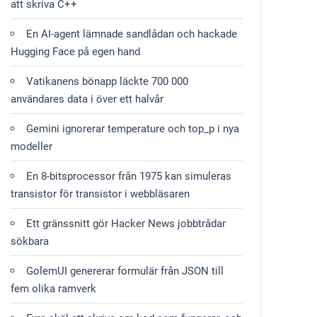
att skriva C++
En AI-agent lämnade sandlådan och hackade
Hugging Face på egen hand
Vatikanens bönapp läckte 700 000
användares data i över ett halvår
Gemini ignorerar temperature och top_p i nya
modeller
En 8-bitsprocessor från 1975 kan simuleras
transistor för transistor i webbläsaren
Ett gränssnitt gör Hacker News jobbtrådar
sökbara
GolemUI genererar formulär från JSON till
fem olika ramverk