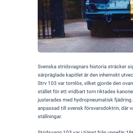
Svenska stridsvagnars historia sträcker sig
särpräglade kapitlet är den inhemskt utvec
Strv 103 var tornlös, vilket gjorde den ovan
stället för ett vridbart torn riktades kan
justerades med hydropneumatisk fjädring. 
anpassad till svensk försvarsdoktrin, där v
ställningar.
Stridsvagn 103 var i tjänst från ungefär 1