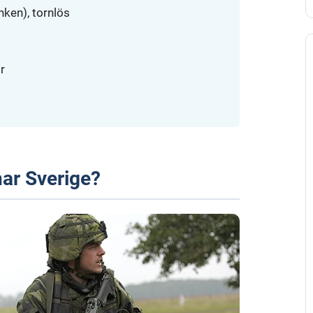
nken), tornlös
r
ar Sverige?