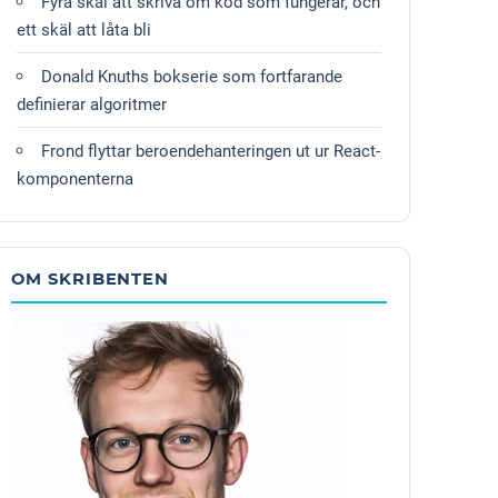
Fyra skäl att skriva om kod som fungerar, och
ett skäl att låta bli
Donald Knuths bokserie som fortfarande
definierar algoritmer
Frond flyttar beroendehanteringen ut ur React-
komponenterna
OM SKRIBENTEN