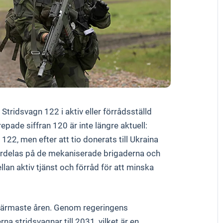
Stridsvagn 122 i aktiv eller förrådsställd
pade siffran 120 är inte längre aktuell:
22, men efter att tio donerats till Ukraina
fördelas på de mekaniserade brigaderna och
lan aktiv tjänst och förråd för att minska
 närmaste åren. Genom regeringens
a stridsvagnar till 2031, vilket är en