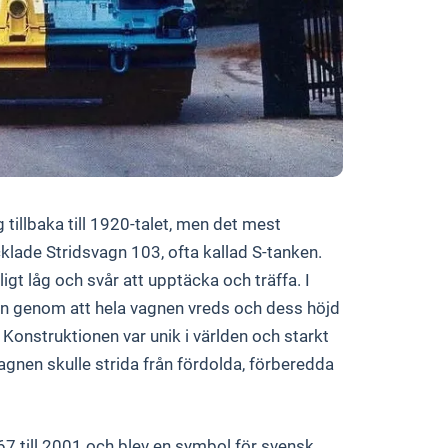
 tillbaka till 1920-talet, men det mest
klade Stridsvagn 103, ofta kallad S-tanken.
ligt låg och svår att upptäcka och träffa. I
onen genom att hela vagnen vreds och dess höjd
Konstruktionen var unik i världen och starkt
agnen skulle strida från fördolda, förberedda
967 till 2001 och blev en symbol för svensk