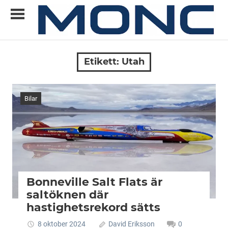
Skip
to
content
Allt
MONC
du
Etikett:
Utah
vill
veta
om
Bilar
ny
teknik
Bonneville Salt Flats är
saltöknen där
hastighetsrekord sätts
8 oktober 2024
David Eriksson
0