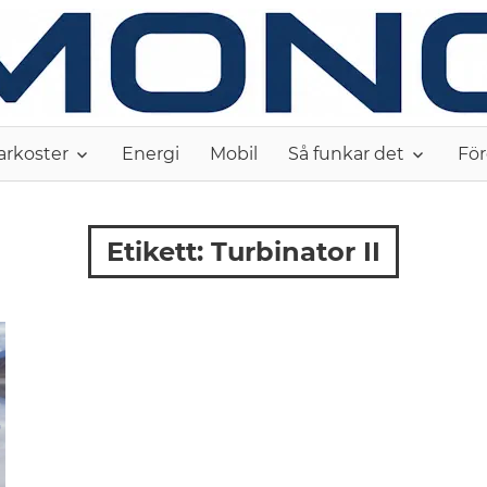
arkoster
Energi
Mobil
Så funkar det
För
Etikett:
Turbinator II