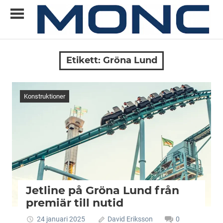
Skip
to
content
Allt
MONC
du
Etikett:
Gröna Lund
vill
veta
om
Konstruktioner
ny
teknik
Jetline på Gröna Lund från
premiär till nutid
24 januari 2025
David Eriksson
0