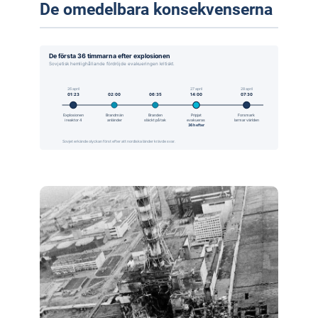
De omedelbara konsekvenserna
De första 36 timmarna efter explosionen
Sovjetisk hemlighållande fördröjde evakueringen kritiskt.
26 april
27 april
28 april
01:23
02:00
06:35
14:00
07:30
Explosionen
Brandmän
Branden
Pripjat
Forsmark
i reaktor 4
anländer
släckt på tak
evakueras
larmar världen
36 h efter
Sovjet erkände olyckan först efter att nordiska länder krävde svar.