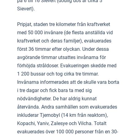
på 6 till 16 Sievert (dödlig dos är cirka 5
Sievert).
Pripjat, staden tre kilometer från kraftverket
med 50 000 invånare (de flesta anställda vid
kraftverket och deras familjer), evakuerades
först 36 timmar efter olyckan. Under dessa
avgörande timmar utsattes invånarna för
förhöjda stråldoser. Evakueringen skedde med
1 200 bussar och tog cirka tre timmar.
Invånarna informerades att de skulle vara borta
i tre dagar och fick bara ta med sig
nödvändigheter. De har aldrig kunnat
återvända. Andra samhällen som evakuerades
inkluderar Tjernobyl (14 km från reaktorn),
Kopachi, Yaniv, Zalesye och Vilcha. Totalt
evakuerades över 100 000 personer från en 30-