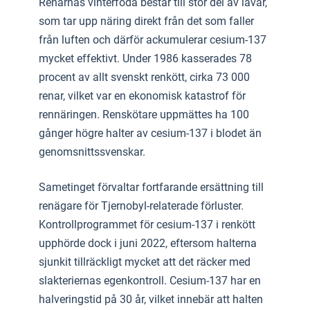
Renarnas vinterföda består till stor del av lavar,
som tar upp näring direkt från det som faller
från luften och därför ackumulerar cesium-137
mycket effektivt. Under 1986 kasserades 78
procent av allt svenskt renkött, cirka 73 000
renar, vilket var en ekonomisk katastrof för
rennäringen. Renskötare uppmättes ha 100
gånger högre halter av cesium-137 i blodet än
genomsnittssvenskar.
Sametinget förvaltar fortfarande ersättning till
renägare för Tjernobyl-relaterade förluster.
Kontrollprogrammet för cesium-137 i renkött
upphörde dock i juni 2022, eftersom halterna
sjunkit tillräckligt mycket att det räcker med
slakteriernas egenkontroll. Cesium-137 har en
halveringstid på 30 år, vilket innebär att halten