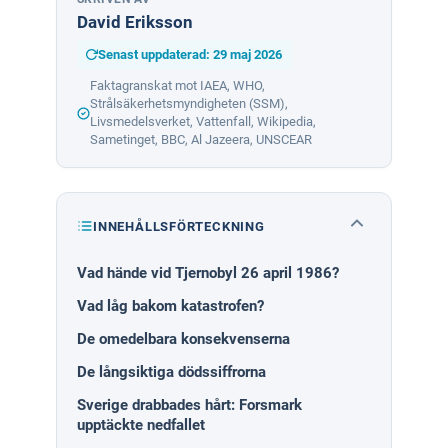
David Eriksson
Senast uppdaterad: 29 maj 2026
Faktagranskat mot IAEA, WHO,
Strålsäkerhetsmyndigheten (SSM),
Livsmedelsverket, Vattenfall, Wikipedia,
Sametinget, BBC, Al Jazeera, UNSCEAR
INNEHÅLLSFÖRTECKNING
Vad hände vid Tjernobyl 26 april 1986?
Hur st
Samman
Vad låg bakom katastrofen?
De omedelbara konsekvenserna
De långsiktiga dödssiffrorna
Sverige drabbades hårt: Forsmark
upptäckte nedfallet