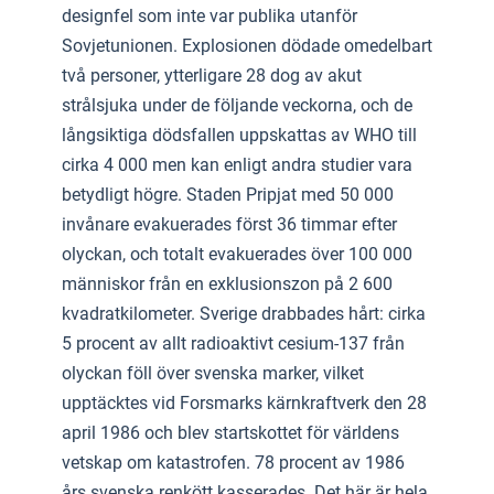
designfel som inte var publika utanför
Sovjetunionen. Explosionen dödade omedelbart
två personer, ytterligare 28 dog av akut
strålsjuka under de följande veckorna, och de
långsiktiga dödsfallen uppskattas av WHO till
cirka 4 000 men kan enligt andra studier vara
betydligt högre. Staden Pripjat med 50 000
invånare evakuerades först 36 timmar efter
olyckan, och totalt evakuerades över 100 000
människor från en exklusionszon på 2 600
kvadratkilometer. Sverige drabbades hårt: cirka
5 procent av allt radioaktivt cesium-137 från
olyckan föll över svenska marker, vilket
upptäcktes vid Forsmarks kärnkraftverk den 28
april 1986 och blev startskottet för världens
vetskap om katastrofen. 78 procent av 1986
års svenska renkött kasserades. Det här är hela