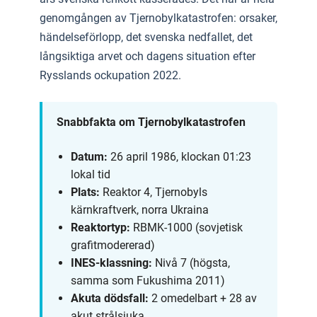
genomgången av Tjernobylkatastrofen: orsaker,
händelseförlopp, det svenska nedfallet, det
långsiktiga arvet och dagens situation efter
Rysslands ockupation 2022.
Snabbfakta om Tjernobylkatastrofen
Datum:
26 april 1986, klockan 01:23
lokal tid
Plats:
Reaktor 4, Tjernobyls
kärnkraftverk, norra Ukraina
Reaktortyp:
RBMK-1000 (sovjetisk
grafitmodererad)
INES-klassning:
Nivå 7 (högsta,
samma som Fukushima 2011)
Akuta dödsfall:
2 omedelbart + 28 av
akut strålsjuka