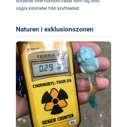
sovjetisk över-horisont-radar som låg dold
några kilometer från kraftverket.
Naturen i exklusionszonen