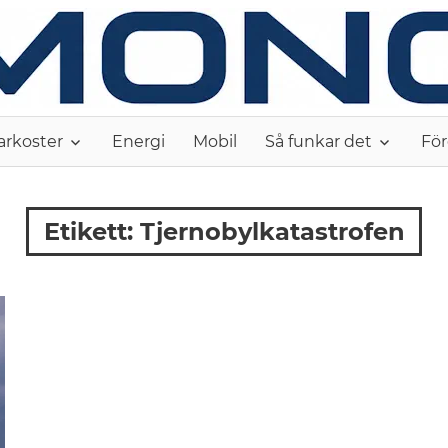
arkoster
Energi
Mobil
Så funkar det
För
Etikett:
Tjernobylkatastrofen