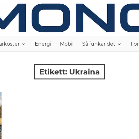
arkoster
Energi
Mobil
Så funkar det
För
Etikett:
Ukraina