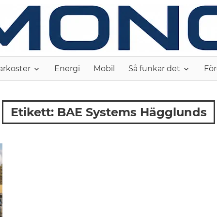
arkoster
Energi
Mobil
Så funkar det
För
Etikett:
BAE Systems Hägglunds