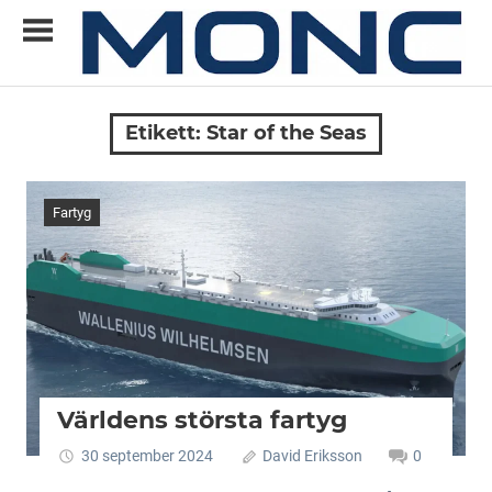
Skip
to
content
Allt
MONC
du
Etikett:
Star of the Seas
vill
veta
om
Fartyg
ny
teknik
Världens största fartyg
30 september 2024
David Eriksson
0