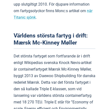
upp slutgiltigt 2010. För djupare information
om fartygsolyckor finns Monc:s artikel om
när
Titanic sjönk
.
Världens största fartyg i drift:
Mærsk Mc-Kinney Møller
Det största fartyget som fortfarande är i drift
enligt Wikipedias svenska Knock Nevis-artikel
är containerfartyget Mærsk Mc-Kinney Møller,
byggt 2013 av Daewoo Shipbuilding för danska
rederiet Mærsk. Detta var det första fartyget i
den så kallade Triple E-klassen, som vid
lansering var världens största containerfartyg
med 18 270 TEU. Triple E står för ”Economy of
scale, Energy efficient och Environmentally