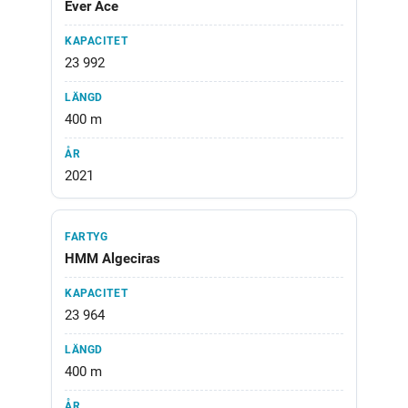
Ever Ace
23 992
400 m
2021
HMM Algeciras
23 964
400 m