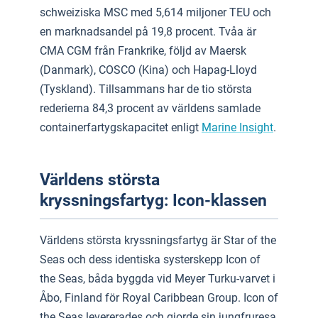
schweiziska MSC med 5,614 miljoner TEU och
en marknadsandel på 19,8 procent. Tvåa är
CMA CGM från Frankrike, följd av Maersk
(Danmark), COSCO (Kina) och Hapag-Lloyd
(Tyskland). Tillsammans har de tio största
rederierna 84,3 procent av världens samlade
containerfartygskapacitet enligt
Marine Insight
.
Världens största
kryssningsfartyg: Icon-klassen
Världens största kryssningsfartyg är Star of the
Seas och dess identiska systerskepp Icon of
the Seas, båda byggda vid Meyer Turku-varvet i
Åbo, Finland för Royal Caribbean Group. Icon of
the Seas levererades och gjorde sin jungfruresa