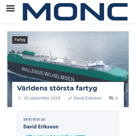
Skip
to
content
Allt
MONC
du
vill
Fartyg
veta
om
ny
teknik
Världens största fartyg
30 september 2024
David Eriksson
0
SKRIVEN AV
David Eriksson