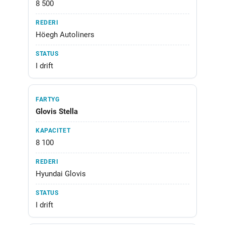
8 500
Höegh Autoliners
I drift
Glovis Stella
8 100
Hyundai Glovis
I drift