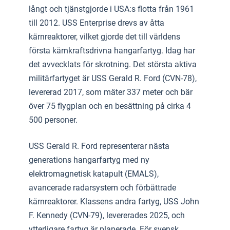
långt och tjänstgjorde i USA:s flotta från 1961
till 2012. USS Enterprise drevs av åtta
kärnreaktorer, vilket gjorde det till världens
första kärnkraftsdrivna hangarfartyg. Idag har
det avvecklats för skrotning. Det största aktiva
militärfartyget är USS Gerald R. Ford (CVN-78),
levererad 2017, som mäter 337 meter och bär
över 75 flygplan och en besättning på cirka 4
500 personer.
USS Gerald R. Ford representerar nästa
generations hangarfartyg med ny
elektromagnetisk katapult (EMALS),
avancerade radarsystem och förbättrade
kärnreaktorer. Klassens andra fartyg, USS John
F. Kennedy (CVN-79), levererades 2025, och
ytterligare fartyg är planerade. För svensk