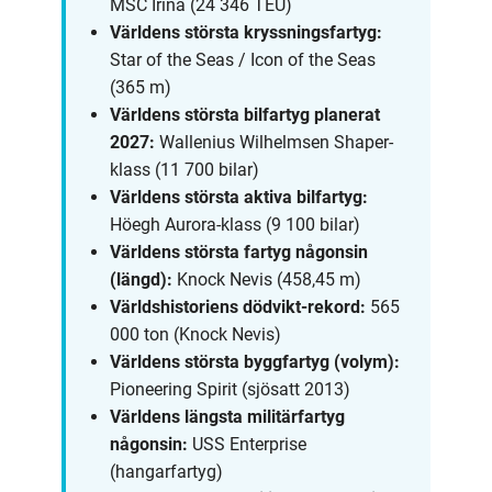
MSC Irina (24 346 TEU)
Världens största kryssningsfartyg:
Star of the Seas / Icon of the Seas
(365 m)
Världens största bilfartyg planerat
2027:
Wallenius Wilhelmsen Shaper-
klass (11 700 bilar)
Världens största aktiva bilfartyg:
Höegh Aurora-klass (9 100 bilar)
Världens största fartyg någonsin
(längd):
Knock Nevis (458,45 m)
Världshistoriens dödvikt-rekord:
565
000 ton (Knock Nevis)
Världens största byggfartyg (volym):
Pioneering Spirit (sjösatt 2013)
Världens längsta militärfartyg
någonsin:
USS Enterprise
(hangarfartyg)