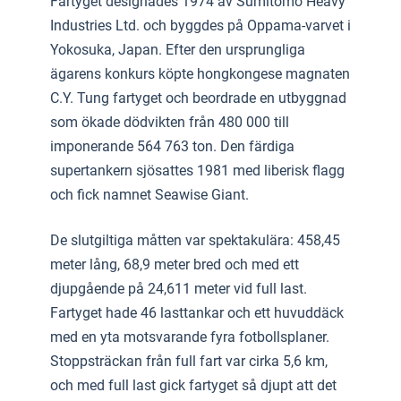
Fartyget designades 1974 av Sumitomo Heavy
Industries Ltd. och byggdes på Oppama-varvet i
Yokosuka, Japan. Efter den ursprungliga
ägarens konkurs köpte hongkongese magnaten
C.Y. Tung fartyget och beordrade en utbyggnad
som ökade dödvikten från 480 000 till
imponerande 564 763 ton. Den färdiga
supertankern sjösattes 1981 med liberisk flagg
och fick namnet Seawise Giant.
De slutgiltiga måtten var spektakulära: 458,45
meter lång, 68,9 meter bred och med ett
djupgående på 24,611 meter vid full last.
Fartyget hade 46 lasttankar och ett huvuddäck
med en yta motsvarande fyra fotbollsplaner.
Stoppsträckan från full fart var cirka 5,6 km,
och med full last gick fartyget så djupt att det