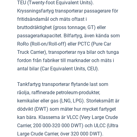
TEU (Twenty-foot Equivalent Units).
Kryssningsfartyg transporterar passagerare för
fritidsändamål och mäts oftast i
bruttodräktighet (gross tonnage, GT) eller
passagerarkapacitet. Bilfartyg, även kända som
RoRo (Roll-on/Roll-off) eller PCTC (Pure Car
Truck Carrier), transporterar nya bilar och tunga
fordon från fabriker till marknader och mäts i
antal bilar (Car Equivalent Units, CEU).
Tankfartyg transporterar flytande last som
råolja, raffinerade petroleum-produkter,
kemikalier eller gas (LNG, LPG). Storleksmått är
dödvikt (DWT) som mäter hur mycket fartyget
kan bära. Klasserna är VLCC (Very Large Crude
Carrier, 200 000-320 000 DWT) och ULCC (Ultra
Large Crude Carrier, över 320 000 DWT).