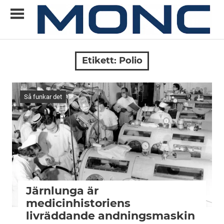
Skip
to
content
Allt
MONC
du
Etikett:
Polio
vill
veta
om
Så funkar det
ny
teknik
Järnlunga är
medicinhistoriens
livräddande andningsmaskin