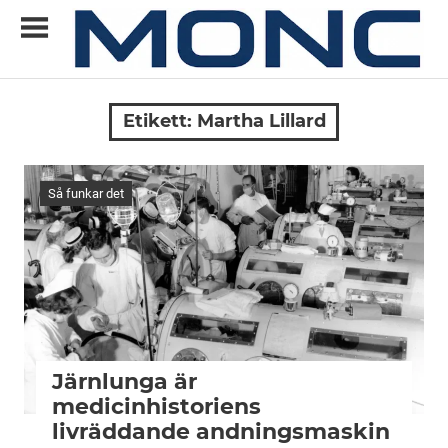
Skip
to
content
Allt
MONC
du
Etikett:
Martha Lillard
vill
veta
om
Så funkar det
ny
teknik
Järnlunga är
medicinhistoriens
livräddande andningsmaskin