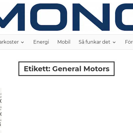
arkoster
Energi
Mobil
Så funkar det
För
Etikett:
General Motors