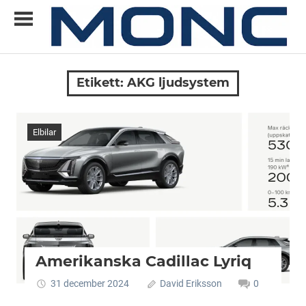
Skip
to
content
Allt
MONC
du
Etikett:
AKG ljudsystem
vill
veta
om
Elbilar
ny
teknik
Amerikanska Cadillac Lyriq
31 december 2024
David Eriksson
0