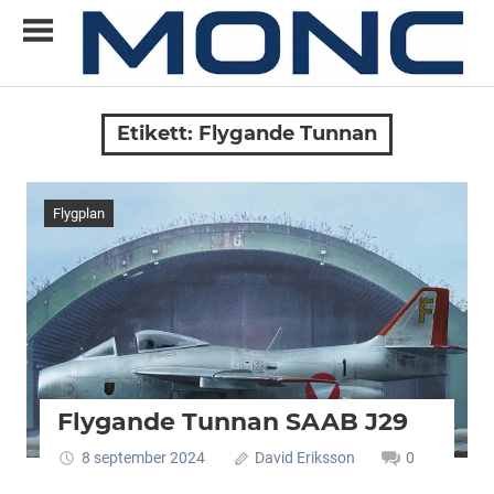
Skip
to
content
Allt
MONC
du
Etikett:
Flygande Tunnan
vill
veta
om
Flygplan
ny
teknik
Flygande Tunnan SAAB J29
8 september 2024
David Eriksson
0