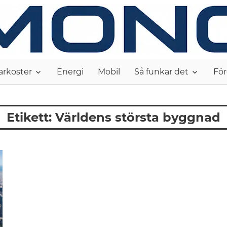
arkoster
Energi
Mobil
Så funkar det
För
Etikett:
Världens största byggnad