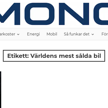
arkoster
Energi
Mobil
Så funkar det
För
Etikett:
Världens mest sålda bil