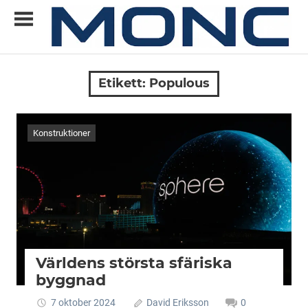
Skip
to
content
Allt
MONC
du
Etikett:
Populous
vill
veta
om
Konstruktioner
ny
teknik
Världens största sfäriska
byggnad
7 oktober 2024
David Eriksson
0