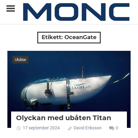
Skip
to
content
Allt
MONC
du
Etikett:
OceanGate
vill
veta
om
Ubåtar
ny
teknik
Olyckan med ubåten Titan
17 september 2024
David Eriksson
0