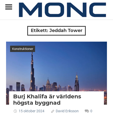
Skip
to
content
Allt
MONC
du
Etikett:
Jeddah Tower
vill
veta
om
Konstruktioner
ny
teknik
Burj Khalifa är världens
högsta byggnad
15 oktober 2024
David Eriksson
0