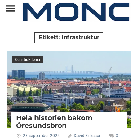
Skip
to
content
Allt
MONC
du
Etikett:
Infrastruktur
vill
veta
om
Konstruktioner
ny
teknik
Hela historien bakom
Öresundsbron
28 september 2024
David Eriksson
0