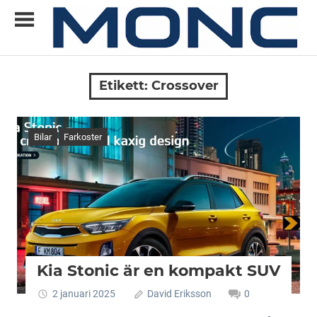
Skip
to
content
Allt
MONC
du
Etikett:
Crossover
vill
veta
om
Bilar
Farkoster
ny
teknik
Kia Stonic är en kompakt SUV
2 januari 2025
David Eriksson
0