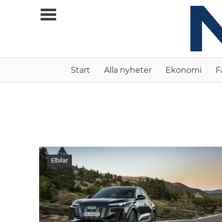
Skip
to
content
Allt
Start
Alla nyheter
Ekonomi
F
du
vill
veta
om
ny
teknik
Elbilar