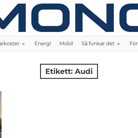
arkoster
Energi
Mobil
Så funkar det
För
Etikett:
Audi