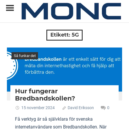
Skip
to
content
Allt
MONC
du
Etikett:
5G
vill
veta
om
Så funkar det
ny
teknik
Hur fungerar
Bredbandskollen?
15 november 2024
David Eriksson
0
Få verktyg är så självklara för svenska
internetanvändare som Bredbandskollen. När