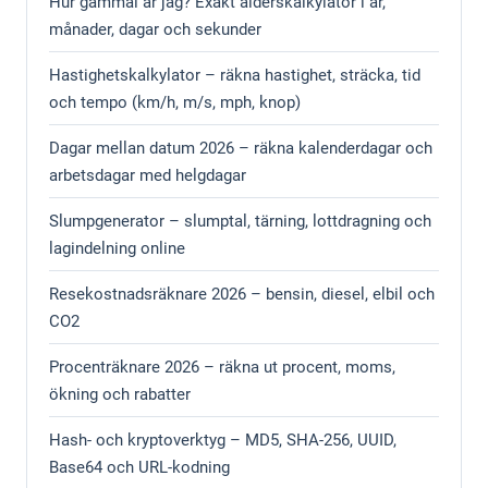
Hur gammal är jag? Exakt ålderskalkylator i år,
månader, dagar och sekunder
Hastighetskalkylator – räkna hastighet, sträcka, tid
och tempo (km/h, m/s, mph, knop)
Dagar mellan datum 2026 – räkna kalenderdagar och
arbetsdagar med helgdagar
Slumpgenerator – slumptal, tärning, lottdragning och
lagindelning online
Resekostnadsräknare 2026 – bensin, diesel, elbil och
CO2
Procenträknare 2026 – räkna ut procent, moms,
ökning och rabatter
Hash- och kryptoverktyg – MD5, SHA-256, UUID,
Base64 och URL-kodning