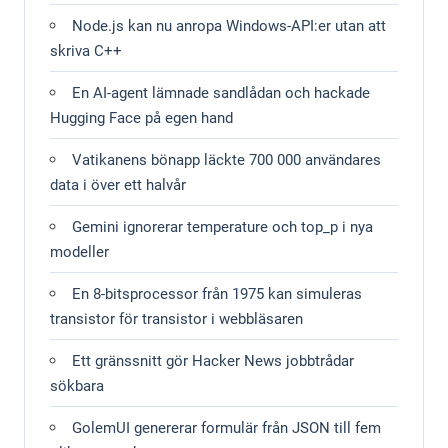
Node.js kan nu anropa Windows-API:er utan att
skriva C++
En AI-agent lämnade sandlådan och hackade
Hugging Face på egen hand
Vatikanens bönapp läckte 700 000 användares
data i över ett halvår
Gemini ignorerar temperature och top_p i nya
modeller
En 8-bitsprocessor från 1975 kan simuleras
transistor för transistor i webbläsaren
Ett gränssnitt gör Hacker News jobbtrådar
sökbara
GolemUI genererar formulär från JSON till fem