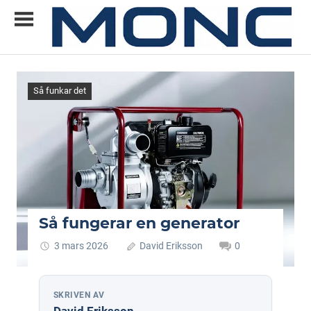
Skip
to
content
Allt
MONC
du
vill
Så funkar det
veta
om
ny
teknik
Så fungerar en generator
3 mars 2026
David Eriksson
0
SKRIVEN AV
David Eriksson