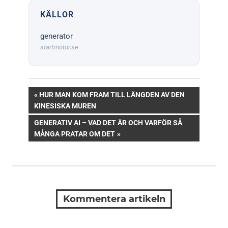
KÄLLOR
generator
startmotor.se
Inläggsnavigering
PREVIOUS
HUR MAN KOM FRAM TILL LÄNGDEN AV DEN
POST:
KINESISKA MUREN
NEXT
GENERATIV AI – VAD DET ÄR OCH VARFÖR SÅ
POST:
MÅNGA PRATAR OM DET
Kommentera artikeln