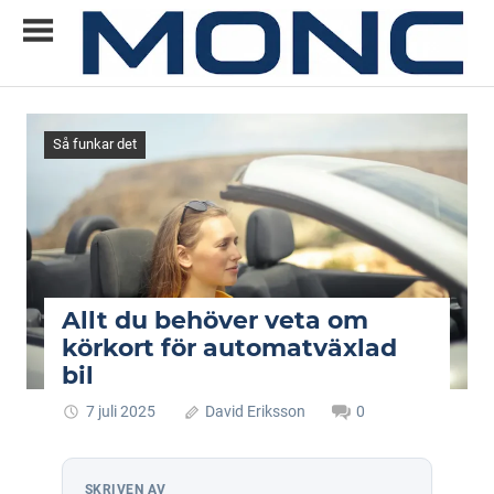
Skip
to
content
Allt
MONC
du
vill
Så funkar det
veta
om
ny
teknik
Allt du behöver veta om
körkort för automatväxlad
bil
7 juli 2025
David Eriksson
0
SKRIVEN AV