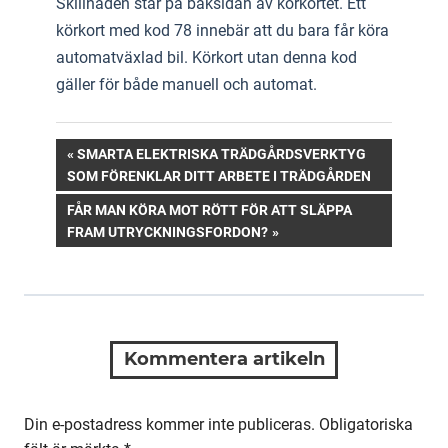
Skillnaden står på baksidan av körkortet. Ett
körkort med kod 78 innebär att du bara får köra
automatväxlad bil. Körkort utan denna kod
gäller för både manuell och automat.
Inläggsnavigering
PREVIOUS
SMARTA ELEKTRISKA TRÄDGÅRDSVERKTYG
POST:
SOM FÖRENKLAR DITT ARBETE I TRÄDGÅRDEN
NEXT
FÅR MAN KÖRA MOT RÖTT FÖR ATT SLÄPPA
POST:
FRAM UTRYCKNINGSFORDON?
Kommentera artikeln
Din e-postadress kommer inte publiceras.
Obligatoriska