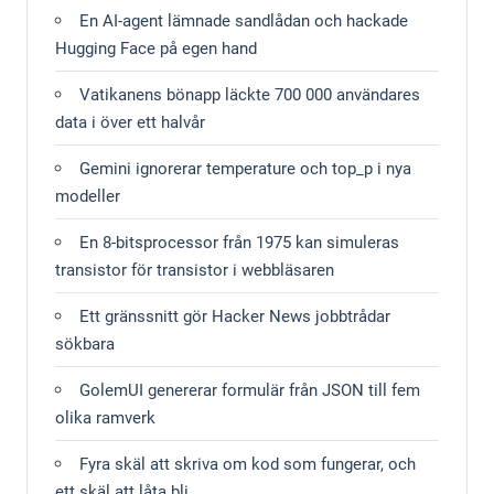
En AI-agent lämnade sandlådan och hackade
Hugging Face på egen hand
Vatikanens bönapp läckte 700 000 användares
data i över ett halvår
Gemini ignorerar temperature och top_p i nya
modeller
En 8-bitsprocessor från 1975 kan simuleras
transistor för transistor i webbläsaren
Ett gränssnitt gör Hacker News jobbtrådar
sökbara
GolemUI genererar formulär från JSON till fem
olika ramverk
Fyra skäl att skriva om kod som fungerar, och
ett skäl att låta bli