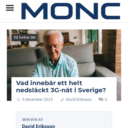
Skip
to
content
Allt
MONC
du
vill
Så funkar det
veta
om
ny
teknik
Vad innebär ett helt
nedsläckt 3G-nät i Sverige?
9 december 2025
David Eriksson
0
SKRIVEN AV
David Eriksson