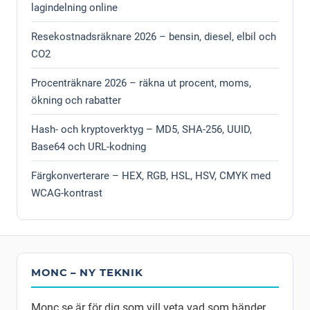
lagindelning online
Resekostnadsräknare 2026 – bensin, diesel, elbil och
CO2
Procenträknare 2026 – räkna ut procent, moms,
ökning och rabatter
Hash- och kryptoverktyg – MD5, SHA-256, UUID,
Base64 och URL-kodning
Färgkonverterare – HEX, RGB, HSL, HSV, CMYK med
WCAG-kontrast
MONC – NY TEKNIK
Monc.se är för dig som vill veta vad som händer