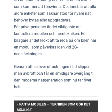
som kommer att försvinna. Det innebär att alla
äldre enheter som saknar stöd för nyare nät
behöver bytas eller uppgraderas.
För privatpersoner är det viktigaste att
kontrollera mobilen och hemtekniken. För
bilägare är det klokt att ta reda på om bilen har
en modul som påverkas igen vid 2G-
nedsläckningen.
Genom att se över utrustningen i tid slipper
man avbrott och får en smidigare övergång till
den moderna nätgeneration som nu tar över
helt.
Inläggsnavigering
PREVIOUS
PANTA MOBILEN – TEKNIKEN SOM GÖR DET
POST:
MÖJLIGT