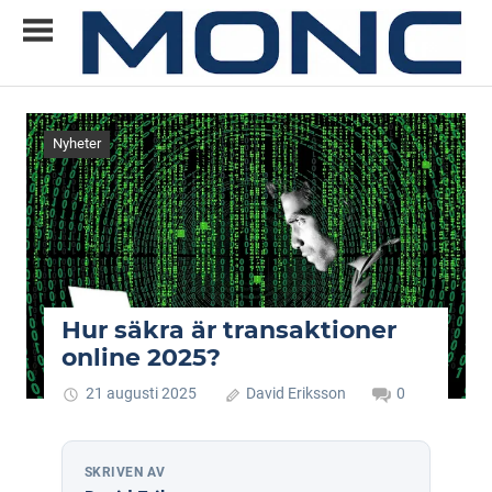
Skip
to
content
Allt
MONC
du
vill
Nyheter
veta
om
ny
teknik
Hur säkra är transaktioner
online 2025?
21 augusti 2025
David Eriksson
0
SKRIVEN AV