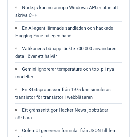
Node.js kan nu anropa Windows-API:er utan att
skriva C++
En AI-agent lämnade sandlådan och hackade
Hugging Face på egen hand
Vatikanens bönapp läckte 700 000 användares
data i över ett halvår
Gemini ignorerar temperature och top_p i nya
modeller
En 8-bitsprocessor från 1975 kan simuleras
transistor för transistor i webbläsaren
Ett gränssnitt gör Hacker News jobbtrådar
sökbara
GolemUI genererar formulär från JSON till fem