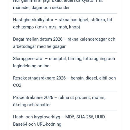
Hur gammal är jag? Exakt ålderskalkylator i år,
månader, dagar och sekunder
Hastighetskalkylator – räkna hastighet, sträcka, tid
och tempo (km/h, m/s, mph, knop)
Dagar mellan datum 2026 – räkna kalenderdagar och
arbetsdagar med helgdagar
Slumpgenerator – slumptal, tärning, lottdragning och
lagindelning online
Resekostnadsräknare 2026 – bensin, diesel, elbil och
CO2
Procenträknare 2026 – räkna ut procent, moms,
ökning och rabatter
Hash- och kryptoverktyg – MD5, SHA-256, UUID,
Base64 och URL-kodning