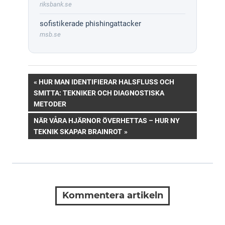
riksbank.se
sofistikerade phishingattacker
msb.se
Inläggsnavigering
PREVIOUS
HUR MAN IDENTIFIERAR HALSFLUSS OCH
POST:
SMITTA: TEKNIKER OCH DIAGNOSTISKA
METODER
NEXT
NÄR VÅRA HJÄRNOR ÖVERHETTAS – HUR NY
POST:
TEKNIK SKAPAR BRAINROT
Kommentera artikeln