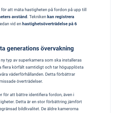
för att mäta hastigheten på fordon på upp till
eters avstånd
. Tekniken
kan registrera
redan vid en
hastighetsöverträdelse på 6
ta generations övervakning
n ny typ av superkamera som ska installeras
a flera körfält samtidigt och tar högupplösta
våra väderförhållanden. Detta förbättrar
 missade överträdelser.
ör att bättre identifiera fordon, även i
gheter. Detta är en stor förbättring jämfört
gränsad bildkvalitet. De äldre kamerorna