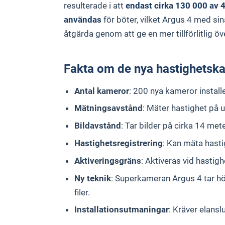
resulterade i att
endast cirka 130 000 av 4
användas
för böter, vilket Argus 4 med sin
åtgärda genom att ge en mer tillförlitlig ö
Fakta om de nya hastighetsk
Antal kameror
: 200 nya kameror instal
Mätningsavstånd
: Mäter hastighet på 
Bildavstånd
: Tar bilder på cirka 14 met
Hastighetsregistrering
: Kan mäta hast
Aktiveringsgräns
: Aktiveras vid hasti
Ny teknik
: Superkameran Argus 4 tar hö
filer.
Installationsutmaningar
: Kräver elanslu