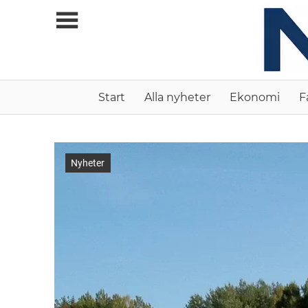
Skip
to
content
Allt
Start
Alla nyheter
Ekonomi
F
du
vill
veta
om
Nyheter
ny
teknik