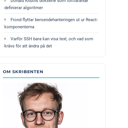
Donald Knuths bokserie som fortfarande
definierar algoritmer
Frond flyttar beroendehanteringen ut ur React-
komponenterna
Varför SSH bara kan visa text, och vad som
krävs för att ändra på det
OM SKRIBENTEN