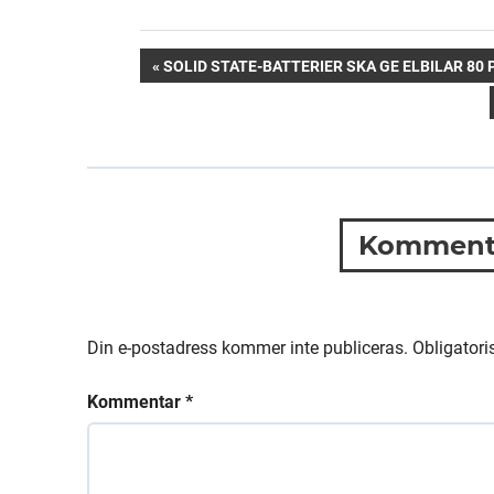
Inläggsnavigering
PREVIOUS
SOLID STATE-BATTERIER SKA GE ELBILAR 8
POST:
Kommente
Din e-postadress kommer inte publiceras.
Obligatori
Kommentar
*