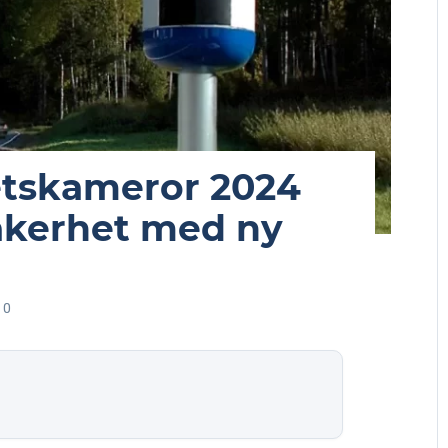
etskameror 2024
säkerhet med ny
0