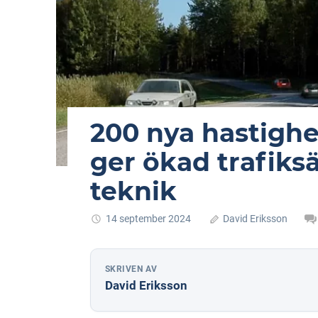
200 nya hastigh
ger ökad trafik
teknik
14 september 2024
David Eriksson
SKRIVEN AV
David Eriksson