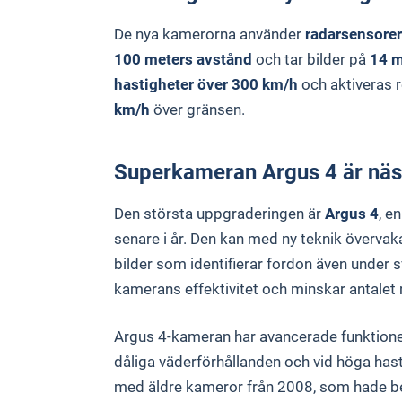
De nya kamerorna använder
radarsensorer
100 meters avstånd
och tar bilder på
14 m
hastigheter över 300 km/h
och aktiveras 
km/h
över gränsen.
Superkameran Argus 4 är näs
Den största uppgraderingen är
Argus 4
, e
senare i år. Den kan med ny teknik övervak
bilder som identifierar fordon även under s
kamerans effektivitet och minskar antalet
Argus 4-kameran har avancerade funktioner f
dåliga väderförhållanden och vid höga hasti
med äldre kameror från 2008, som hade be