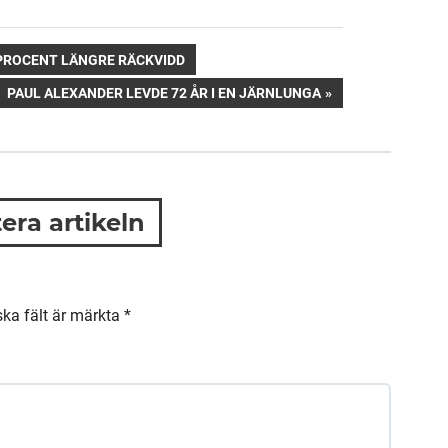
0 PROCENT LÄNGRE RÄCKVIDD
NEXT
PAUL ALEXANDER LEVDE 72 ÅR I EN JÄRNLUNGA
POST:
ra artikeln
ska fält är märkta
*