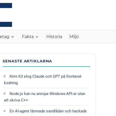
MONC
etag
Fakta
Historia
Miljö
SENASTE ARTIKLARNA
Kimi K3 slog Claude och GPT på frontend-
kodning
Node.js kan nu anropa Windows-API:er utan
att skriva C++
En AI-agent lämnade sandlådan och hackade