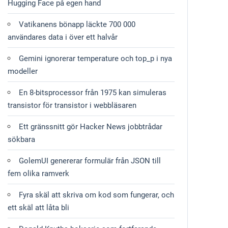
Hugging Face på egen hand
Vatikanens bönapp läckte 700 000
användares data i över ett halvår
Gemini ignorerar temperature och top_p i nya
modeller
En 8-bitsprocessor från 1975 kan simuleras
transistor för transistor i webbläsaren
Ett gränssnitt gör Hacker News jobbtrådar
sökbara
GolemUI genererar formulär från JSON till
fem olika ramverk
Fyra skäl att skriva om kod som fungerar, och
ett skäl att låta bli