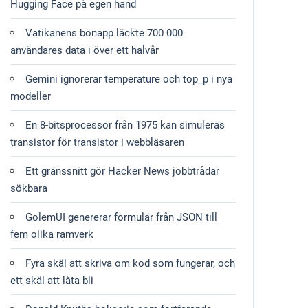
Hugging Face på egen hand
Vatikanens bönapp läckte 700 000
användares data i över ett halvår
Gemini ignorerar temperature och top_p i nya
modeller
En 8-bitsprocessor från 1975 kan simuleras
transistor för transistor i webbläsaren
Ett gränssnitt gör Hacker News jobbtrådar
sökbara
GolemUI genererar formulär från JSON till
fem olika ramverk
Fyra skäl att skriva om kod som fungerar, och
ett skäl att låta bli