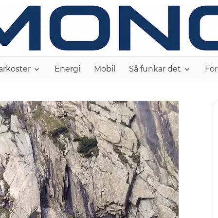
arkoster
Energi
Mobil
Så funkar det
För