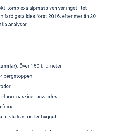
kt komplexa alpmassiven var inget litet
färdigställdes först 2016, efter mer än 20
ska analyser.
tunnlar)
: Över 150 kilometer
er bergstoppen
grader
unnelborrmaskiner användes
a franc
a miste livet under bygget