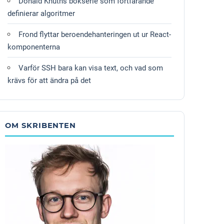
Donald Knuths bokserie som fortfarande
definierar algoritmer
Frond flyttar beroendehanteringen ut ur React-
komponenterna
Varför SSH bara kan visa text, och vad som
krävs för att ändra på det
OM SKRIBENTEN