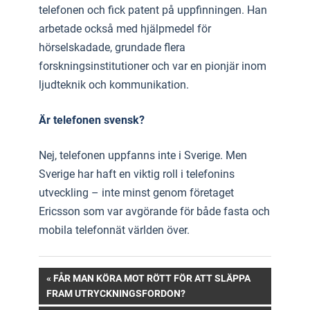
telefonen och fick patent på uppfinningen. Han
arbetade också med hjälpmedel för
hörselskadade, grundade flera
forskningsinstitutioner och var en pionjär inom
ljudteknik och kommunikation.
Är telefonen svensk?
Nej, telefonen uppfanns inte i Sverige. Men
Sverige har haft en viktig roll i telefonins
utveckling – inte minst genom företaget
Ericsson som var avgörande för både fasta och
mobila telefonnät världen över.
Inläggsnavigering
PREVIOUS
FÅR MAN KÖRA MOT RÖTT FÖR ATT SLÄPPA
POST:
FRAM UTRYCKNINGSFORDON?