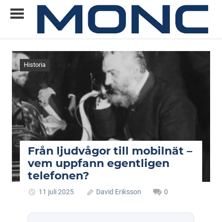
Skip
to
content
Allt
MONC
du
vill
Historia
veta
om
ny
teknik
Från ljudvågor till mobilnät –
vem uppfann egentligen
telefonen?
11 juli 2025
David Eriksson
0