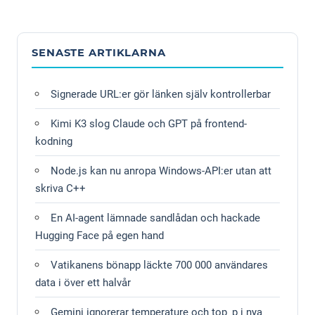
Alternative:
SENASTE ARTIKLARNA
Signerade URL:er gör länken själv kontrollerbar
Kimi K3 slog Claude och GPT på frontend-
kodning
Node.js kan nu anropa Windows-API:er utan att
skriva C++
En AI-agent lämnade sandlådan och hackade
Hugging Face på egen hand
Vatikanens bönapp läckte 700 000 användares
data i över ett halvår
Gemini ignorerar temperature och top_p i nya