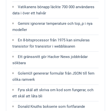
Vatikanens bönapp läckte 700 000 användares
data i över ett halvår
Gemini ignorerar temperature och top_p i nya
modeller
En 8-bitsprocessor från 1975 kan simuleras
transistor för transistor i webbläsaren
Ett gränssnitt gör Hacker News jobbtrådar
sökbara
GolemUI genererar formulär från JSON till fem
olika ramverk
Fyra skäl att skriva om kod som fungerar, och
ett skäl att låta bli
Donald Knuths bokserie som fortfarande