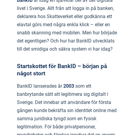
BankID
är idag en självklar del av det digitala
livet i Sverige. Allt från att logga in på banken,
deklarera hos Skatteverket eller godkänna ett
elavtal görs med några enkla klick – eller en
snabb skanning med mobilen. Men hur började
det egentligen? Och hur har BankID utvecklats
till det smidiga och säkra system vi har idag?
Startskottet för BankID – början på
något stort
BankID lanserades år
2003
som ett
banbrytande sätt att legitimera sig digitalt i
Sverige. Det innebar att användare för första
gången kunde bekräfta sin identitet online med
samma juridiska tyngd som en fysisk
legitimation. För både privatpersoner,
myndigheter och företag innebar det en enorm