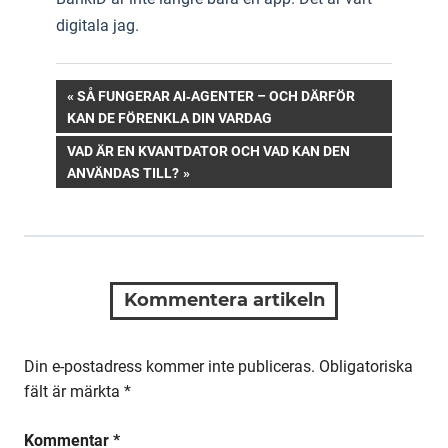
digitala jag.
Inläggsnavigering
PREVIOUS
SÅ FUNGERAR AI‑AGENTER – OCH DÄRFÖR
POST:
KAN DE FÖRENKLA DIN VARDAG
NEXT
VAD ÄR EN KVANTDATOR OCH VAD KAN DEN
POST:
ANVÄNDAS TILL?
Kommentera artikeln
Din e-postadress kommer inte publiceras.
Obligatoriska
fält är märkta
*
Kommentar
*