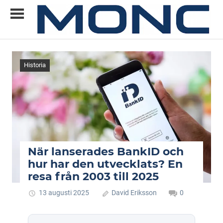
Skip
to
content
Allt
MONC
du
vill
Historia
veta
om
ny
teknik
När lanserades BankID och
hur har den utvecklats? En
resa från 2003 till 2025
13 augusti 2025
David Eriksson
0