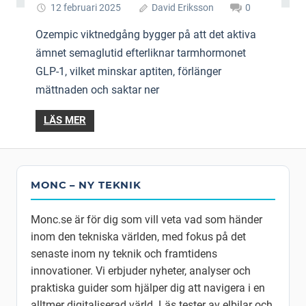
12 februari 2025
David Eriksson
0
Ozempic viktnedgång bygger på att det aktiva
ämnet semaglutid efterliknar tarmhormonet
GLP-1, vilket minskar aptiten, förlänger
mättnaden och saktar ner
LÄS MER
MONC – NY TEKNIK
Monc.se är för dig som vill veta vad som händer
inom den tekniska världen, med fokus på det
senaste inom ny teknik och framtidens
innovationer. Vi erbjuder nyheter, analyser och
praktiska guider som hjälper dig att navigera i en
alltmer digitaliserad värld. Läs tester av elbilar och