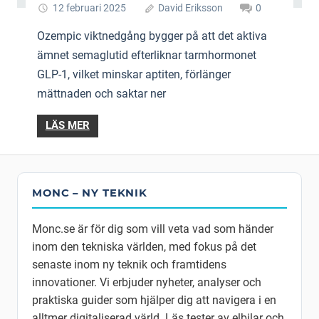
12 februari 2025
David Eriksson
0
Ozempic viktnedgång bygger på att det aktiva
ämnet semaglutid efterliknar tarmhormonet
GLP-1, vilket minskar aptiten, förlänger
mättnaden och saktar ner
LÄS MER
MONC – NY TEKNIK
Monc.se är för dig som vill veta vad som händer
inom den tekniska världen, med fokus på det
senaste inom ny teknik och framtidens
innovationer. Vi erbjuder nyheter, analyser och
praktiska guider som hjälper dig att navigera i en
alltmer digitaliserad värld. Läs tester av elbilar och