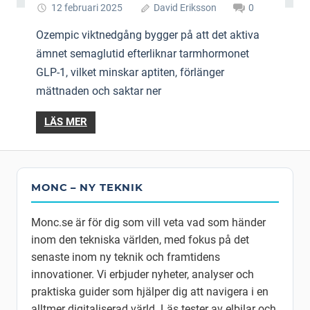
12 februari 2025
David Eriksson
0
Ozempic viktnedgång bygger på att det aktiva
ämnet semaglutid efterliknar tarmhormonet
GLP-1, vilket minskar aptiten, förlänger
mättnaden och saktar ner
LÄS MER
MONC – NY TEKNIK
Monc.se är för dig som vill veta vad som händer
inom den tekniska världen, med fokus på det
senaste inom ny teknik och framtidens
innovationer. Vi erbjuder nyheter, analyser och
praktiska guider som hjälper dig att navigera i en
alltmer digitaliserad värld. Läs tester av elbilar och