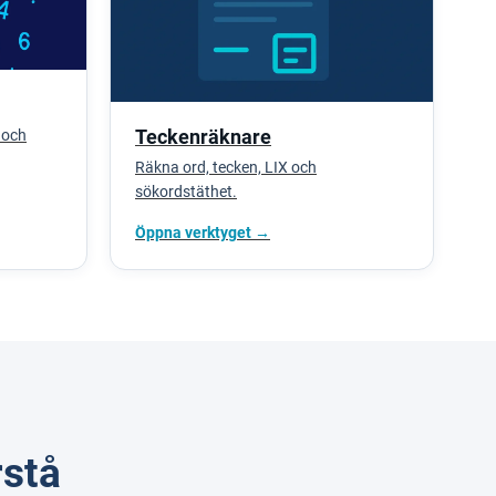
Teckenräknare
 och
Räkna ord, tecken, LIX och
sökordstäthet.
Öppna verktyget →
rstå