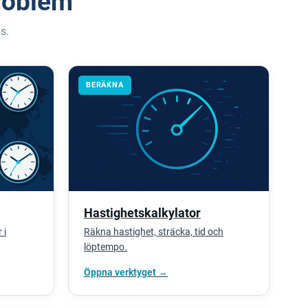
roblem
s.
BERÄKNA
Hastighetskalkylator
 i
Räkna hastighet, sträcka, tid och
löptempo.
Öppna verktyget →