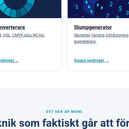
nverterare
Slumpgenerator
B, HSL, CMYK plus WCAG-
Slumptal, tärning, lottdragning
.
lagindelning.
erktyget →
Öppna verktyget →
DET HÄR ÄR MONC
nik som faktiskt går att fö