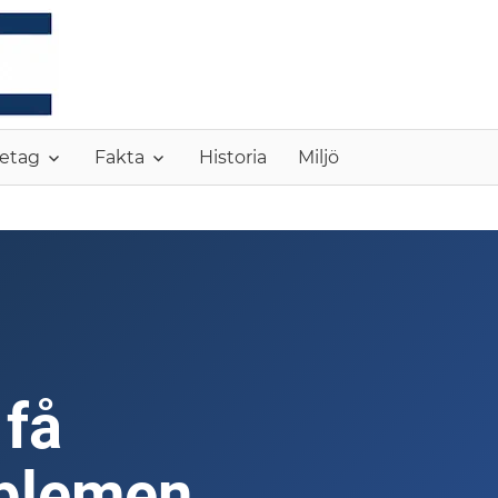
MONC
etag
Fakta
Historia
Miljö
 få
oblemen