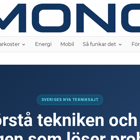
arkoster
Energi
Mobil
Så funkar det
För
SVERIGES NYA TEKNIKSAJT
rstå tekniken och
gen som löser pr