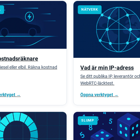
A
NÄTVERK
ostnadsräknare
Vad är min IP-adress
iesel eller elbil. Räkna kostnad
Se ditt publika IP, leverantör oc
WebRTC-läcktest.
erktyget →
Öppna verktyget →
SLUMP