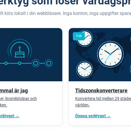
verktyg som löser vardagsp
llt körs lokalt i din webbläsare. Inga konton, inga uppgifter spara
TID
mmal är jag
Tidszonskonverterare
er, livsmilstolpar och
Konvertera tid mellan 29 städer
cken.
världen.
erktyget →
Öppna verktyget →