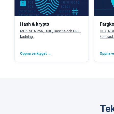
Hash & krypto
Färgko
MD5, SHA-256, UUID, Base64 och URL-
HEX, RG
kodning.
kontrast
Öppna verktyget →
Öppna v
Tek