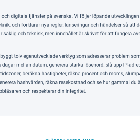
och digitala tjänster på svenska. Vi följer löpande utvecklingen 
k, och förklarar nya regler, lanseringar och händelser så att de
r saklig och teknisk, men innehållet är skrivet för att fungera ä
vi byggt tolv egenutvecklade verktyg som adresserar problem s
a dagar mellan datum, generera starka lösenord, slå upp IP-adres
 tidszoner, beräkna hastigheter, räkna procent och moms, slumpa
generera hashvärden, räkna resekostnad och se hur gammal du är 
bbläsaren och respekterar din integritet.