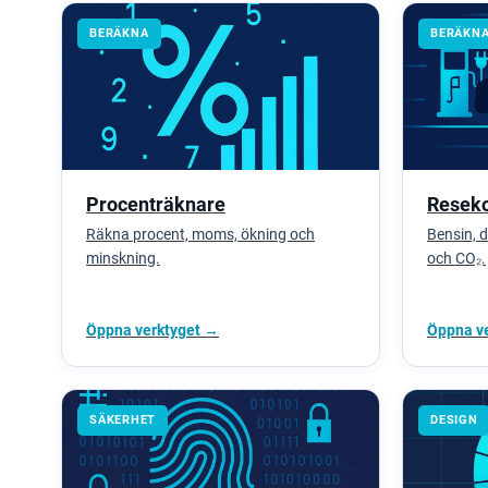
BERÄKNA
BERÄKN
Procenträknare
Resek
Räkna procent, moms, ökning och
Bensin, d
minskning.
och CO₂.
Öppna verktyget →
Öppna v
SÄKERHET
DESIGN