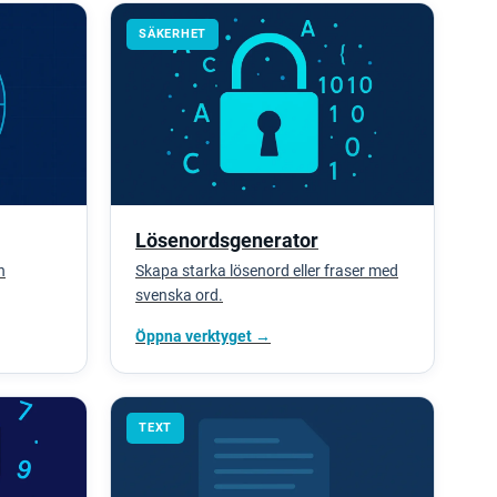
SÄKERHET
Lösenordsgenerator
h
Skapa starka lösenord eller fraser med
svenska ord.
Öppna verktyget →
TEXT