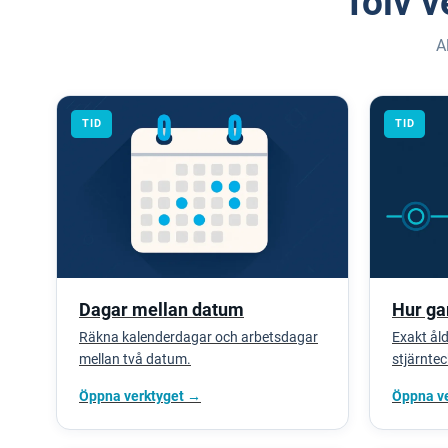
Tolv 
A
TID
TID
Dagar mellan datum
Hur ga
Räkna kalenderdagar och arbetsdagar
Exakt åld
mellan två datum.
stjärnte
Öppna verktyget →
Öppna v