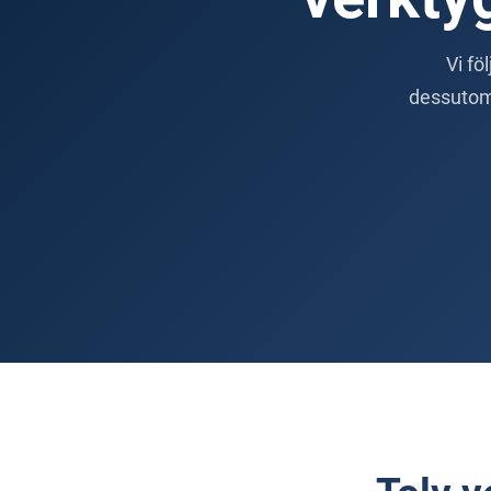
Vi fö
dessutom 